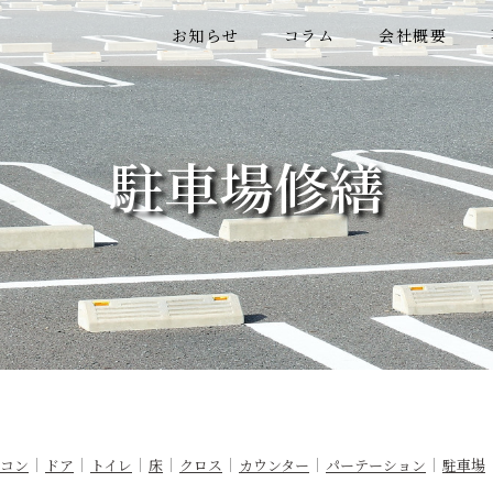
お知らせ
コラム
会社概要
駐車場修繕
アコン
ドア
トイレ
床
クロス
カウンター
パーテーション
駐車場