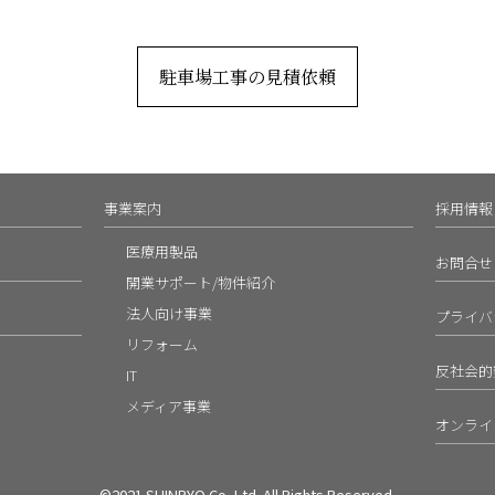
駐車場工事の見積依頼
事業案内
採用情報
医療用製品
お問合せ
開業サポート/物件紹介
法人向け事業
プライバ
リフォーム
反社会的
IT
メディア事業
オンライ
©2021 SHINRYO Co.,Ltd. All Rights Reserved.