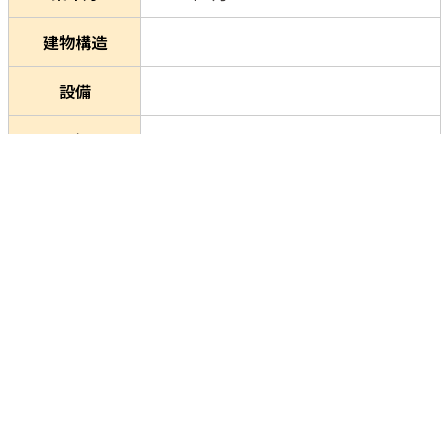
建物構造
設備
現況
★駅から徒歩1分の好立地
㏚ポイント・そ
の他