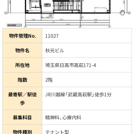
物件管理No.
11027
物件名
秋元ビル
所在地
埼玉県日高市高萩171-4
階数
2階
最寄駅／駅徒
JR川越線「武蔵高萩駅」徒歩1分
歩
募集科目
精神科、心療内科
物件種別
テナント型