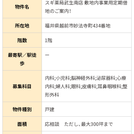
スギ薬局武生南店 敷地内事業用定期借
物件名
地のご案内！
所在地
福井県越前市妙法寺町434番地
階数
1階
最寄駅／駅徒
ー
歩
内科;小児科;脳神経外科;泌尿器科;心療
募集科目
内科;婦人科;眼科;皮膚科;耳鼻咽喉科;整
形外科
物件種別
戸建
面積
応相談 ただし、最大300坪まで