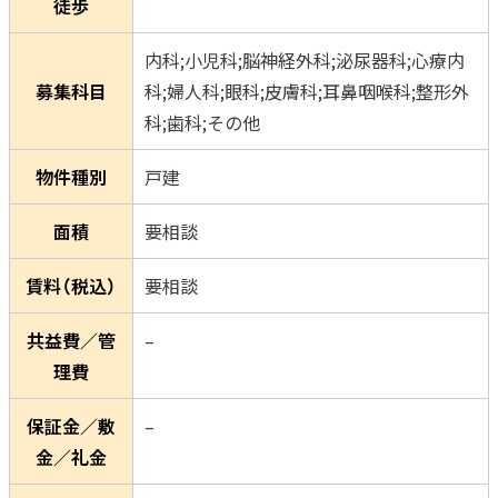
徒歩
内科;小児科;脳神経外科;泌尿器科;心療内
募集科目
科;婦人科;眼科;皮膚科;耳鼻咽喉科;整形外
科;歯科;その他
物件種別
戸建
面積
要相談
賃料（税込）
要相談
共益費／管
–
理費
保証金／敷
–
金／礼金