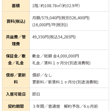
面積
1階：約108.78㎡（約32.9坪）
月額/579,040円(税別526,400円)
賃料(税込)
(16,000円/坪(税別))
共益費／管
49,350円(税込54,285円)
理費
保証金／敷
敷金／総額 金4,000,000円
金／礼金
礼金／賃料１ヶ月分(別途消費税)
償却／更新
償却／なし
料
更新料／新賃料１ヶ月分(別途消費税)
入居可能日
即日
契約期間
３年間／普通借 解約予告／6ヵ月前