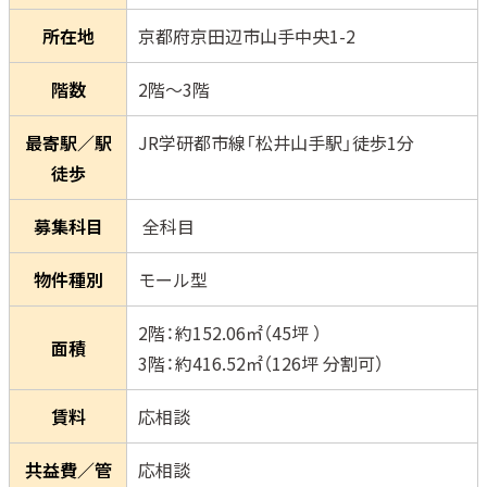
所在地
京都府京田辺市山手中央1-2
階数
2階～3階
最寄駅／駅
JR学研都市線「松井山手駅」徒歩1分
徒歩
募集科目
全科目
物件種別
モール型
2階：約152.06㎡（45坪 ）
面積
3階：約416.52㎡（126坪 分割可）
賃料
応相談
共益費／管
応相談