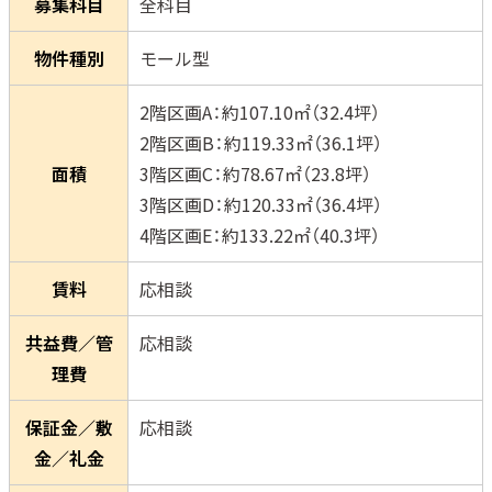
募集科目
全科目
物件種別
モール型
2階区画A：約107.10㎡（32.4坪）
2階区画B：約119.33㎡（36.1坪）
面積
3階区画C：約78.67㎡（23.8坪）
3階区画D：約120.33㎡（36.4坪）
4階区画E：約133.22㎡（40.3坪）
賃料
応相談
共益費／管
応相談
理費
保証金／敷
応相談
金／礼金