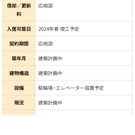
償却／更新
応相談
料
入居可能日
2024年春 竣工予定
契約期間
応相談
築年月
建築計画中
建物構造
建築計画中
設備
駐輪場・エレベーター設置予定
現況
建築計画中
■JR芦屋駅より徒歩圏内の物件です
■人気エリアである大原町での新築希少
㏚ポイン
物件です