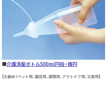
■
介護洗髪ボトル500ml円柱・楕円
【お勧め！ペット用、園芸用、調理用、アウトドア用、災害用】