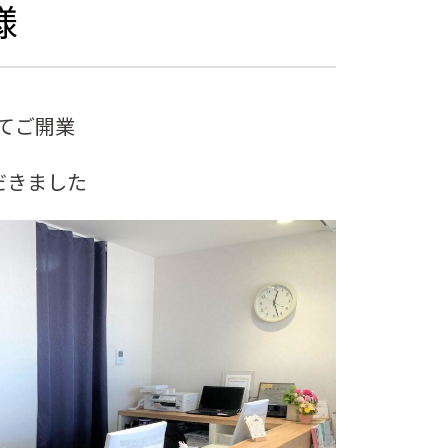
様
にてご開業
だきました