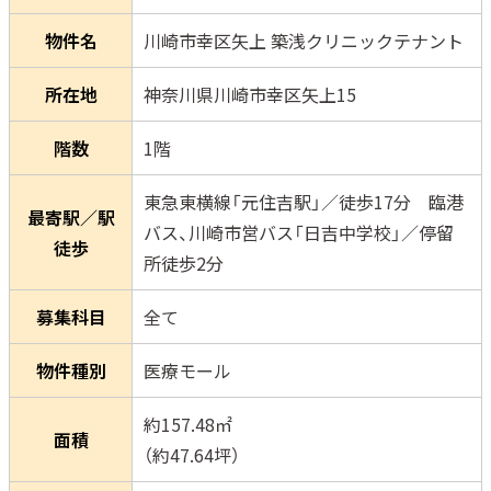
物件名
川崎市幸区矢上 築浅クリニックテナント
所在地
神奈川県川崎市幸区矢上15
階数
1階
東急東横線「元住吉駅」／徒歩17分 臨港
最寄駅／駅
バス、川崎市営バス「日吉中学校」／停留
徒歩
所徒歩2分
募集科目
全て
物件種別
医療モール
約157.48㎡
面積
（約47.64坪）