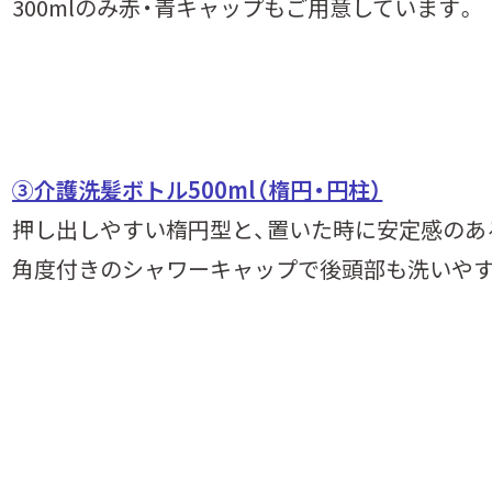
300mlのみ赤・青キャップもご用意しています。
③介護洗髪ボトル500ml（楕円・円柱）
押し出しやすい楕円型と、置いた時に安定感のあ
角度付きのシャワーキャップで後頭部も洗いやす