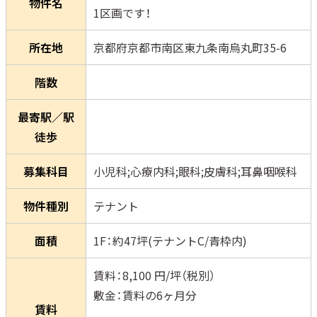
物件名
1区画です！
所在地
京都府京都市南区東九条南烏丸町35-6
階数
最寄駅／駅
徒歩
募集科目
小児科;心療内科;眼科;皮膚科;耳鼻咽喉科
物件種別
テナント
面積
1F：約47坪(テナントC/青枠内)
賃料：8,100 円/坪（税別）
敷金：賃料の6ヶ月分
賃料