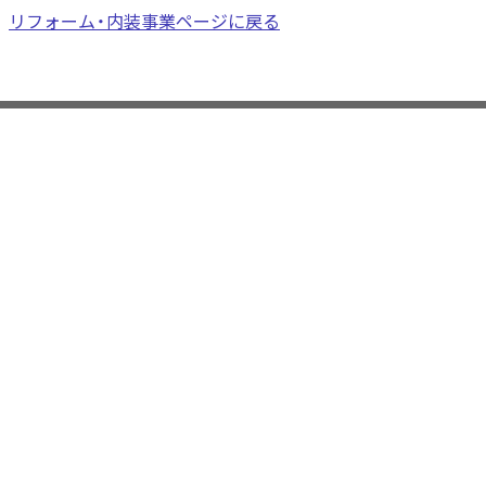
リフォーム・内装事業ページに戻る
お知らせ
コラム
会社概要
会社概要
沿革
営業所
グループ会社
事業案内
医療用製品
開業サポート/物件紹介