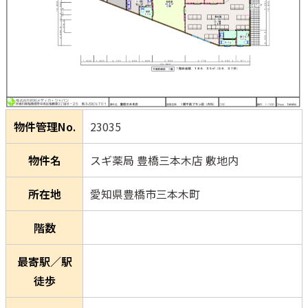
物件管理No.
23035
物件名
スギ薬局 豊橋三本木店 敷地内
所在地
愛知県豊橋市三本木町
階数
最寄駅／駅
徒歩