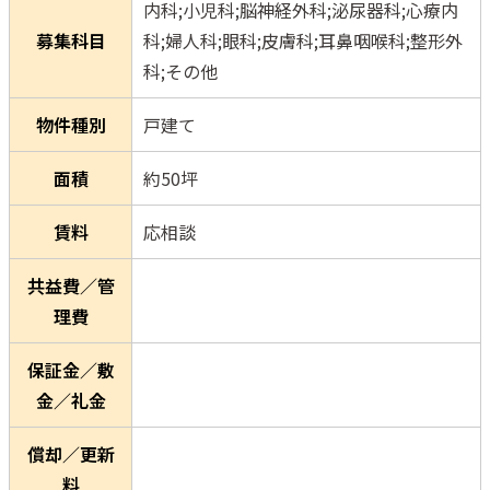
内科;小児科;脳神経外科;泌尿器科;心療内
募集科目
科;婦人科;眼科;皮膚科;耳鼻咽喉科;整形外
科;その他
物件種別
戸建て
面積
約50坪
賃料
応相談
共益費／管
理費
保証金／敷
金／礼金
償却／更新
料