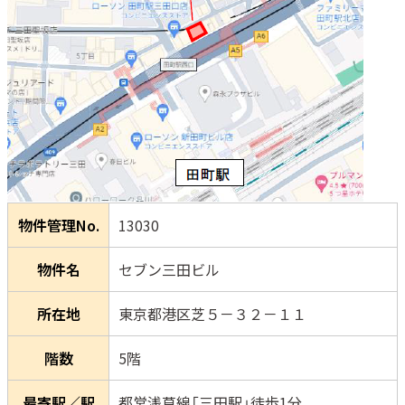
物件管理No.
13030
物件名
セブン三田ビル
所在地
東京都港区芝５－３２－１１
階数
5階
最寄駅／駅
都営浅草線「三田駅」徒歩1分