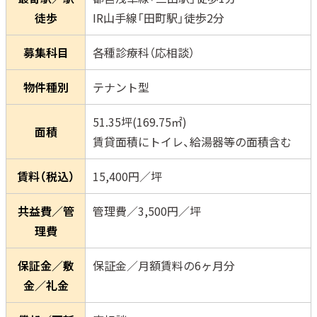
徒歩
IR山手線「田町駅」徒歩2分
募集科目
各種診療科（応相談）
物件種別
テナント型
51.35坪(169.75㎡)
面積
賃貸面積にトイレ、給湯器等の面積含む
賃料（税込）
15,400円／坪
共益費／管
管理費／3,500円／坪
理費
保証金／敷
保証金／月額賃料の6ヶ月分
金／礼金