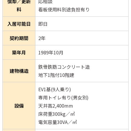
償却／更新
応相談
料
看板使用料別途負担有り
入居可能日
即日
契約期間
2年
築年月
1989年10月
鉄骨鉄筋コンクリート造
建物構造
地下1階付10階建
EV1基(9人乗り)
専用トイレ有り(男女別)
設備
天井高2,400mm
床荷重300kg／㎡
電気容量30VA／㎡