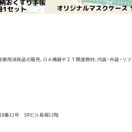
医療用消耗品の販売、ＯＡ機器やＩＴ関連商材、内装・外装・リ
8番11号 SRビル長堀13階